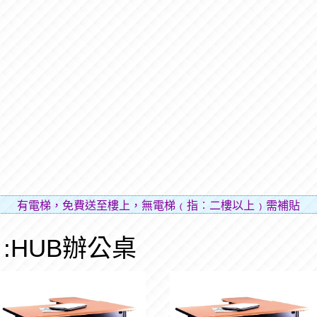
電梯，免費送至樓上，無電梯﹙指︰二樓以上﹚需補貼樓層費用
:HUB辦公桌