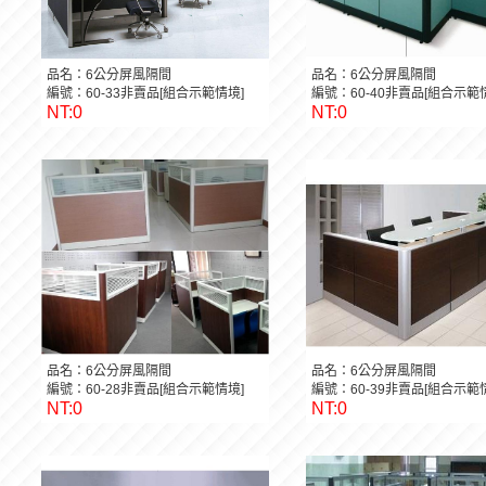
品名：6公分屏風隔間
品名：6公分屏風隔間
編號：60-33非賣品[組合示範情境]
編號：60-40非賣品[組合示範
NT:0
NT:0
品名：6公分屏風隔間
品名：6公分屏風隔間
編號：60-28非賣品[組合示範情境]
編號：60-39非賣品[組合示範
NT:0
NT:0