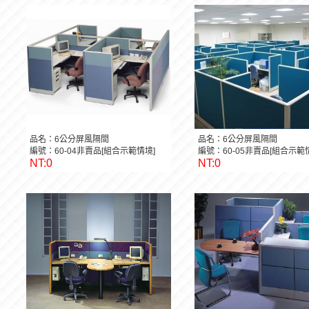
品名：6公分屏風隔間
品名：6公分屏風隔間
編號：60-04非賣品[組合示範情境]
編號：60-05非賣品[組合示範
NT:0
NT:0