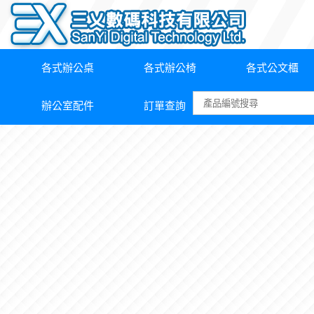
各式辦公桌
各式辦公椅
各式公文櫃
辦公室配件
訂單查詢