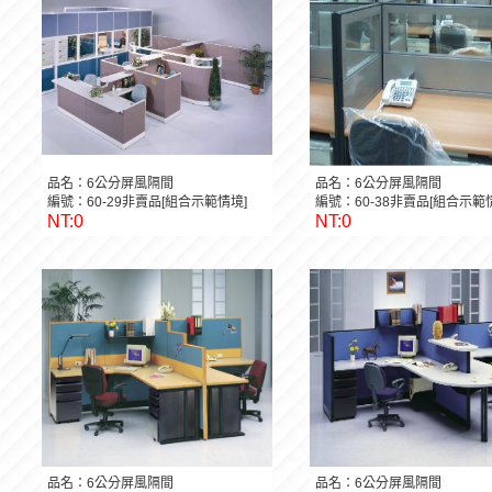
品名：6公分屏風隔間
品名：6公分屏風隔間
編號：60-29非賣品[組合示範情境]
編號：60-38非賣品[組合示範
NT:0
NT:0
品名：6公分屏風隔間
品名：6公分屏風隔間