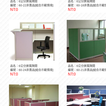
品名：6公分屏風隔間
品名：6公分屏風隔間
編號：60-22非賣品[組合示範情境]
編號：60-18非賣品[組合示範
NT:0
NT:0
品名：6公分屏風隔間
品名：6公分屏風隔間
編號：60-24非賣品[組合示範情境]
編號：60-21非賣品[組合示範
NT:0
NT:0