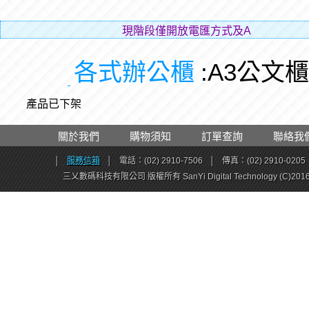
現階段僅開放電匯方式及ATM
各式辦公櫃
:A3公文櫃
產品已下架
關於我們
購物須知
訂單查詢
聯絡我
│
服務信箱
│
電話：(02) 2910-7506
│
傳真：(02) 2910-0205
三乂數碼科技有限公司 版權所有 SanYi Digital Technology (C)201