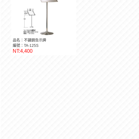
品名：不鏽鋼告示牌
編號：TA-125S
NT:4,400