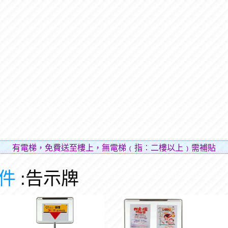
電梯，免費送至樓上，無電梯﹙指︰二樓以上﹚需補貼樓層費用
件
:告示牌