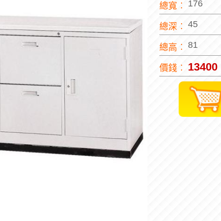
176
總寬︰
45
總深︰
81
總高︰
13400
價錢︰