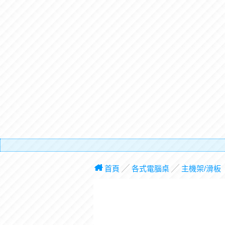
有電
首頁
╱
各式電腦桌
╱
主機架/滑板