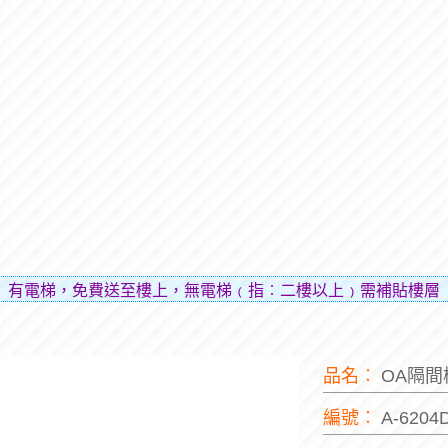
梯，免費送至樓上，無電梯﹙指︰二樓以上﹚需補貼樓層費用（
品名︰
OA隔
編號︰
A-6204