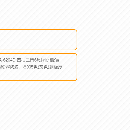
0+ A-6204D 四抽二門6尺隔間櫃:寬
式靜電粉體烤漆. ※905色(灰色)鋼板厚