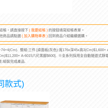
結帳，請直接按下
( 我要結帳 )
的按鈕填寫結帳表單。
他商品請點選
( 加入購物車表 )
回到商品介紹繼續選購。
+74+4(Cm). 整組:三件.[桌面板(灰色):寬176x深45x高3(Cm)$1,60
4(Cm)$11,200+ A-6015六尺黑腳$600]. ※全系列採用全自動隧道
屬性:組裝完成產品.
同款式)