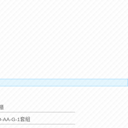
貼補搬
間櫃
D-AA-G-1套組