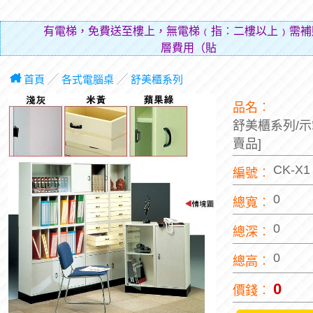
有電梯，免費送至樓上，無電梯﹙指︰二樓以上﹚需補
層費用（貼補搬運人的辛勞
首頁
╱
各式電腦桌
╱
舒美櫃系列
品名︰
舒美櫃系列/示
賣品]
CK-X
編號︰
0
總寬︰
0
總深︰
0
總高︰
0
價錢︰