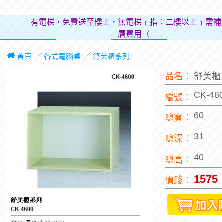
有電梯，免費送至樓上，無電梯﹙指︰二樓以上﹚需補
層費用（貼補搬運人的辛
首頁
╱
各式電腦桌
╱
舒美櫃系列
品名︰
舒美櫃
CK-46
編號︰
60
總寬︰
31
總深︰
40
總高︰
1575
價錢︰