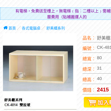
有電梯，免費送至樓上，無電梯﹙指︰二樓以上﹚需補
層費用（貼補搬運人的辛勞）。
首頁
╱
各式電腦桌
╱
舒美櫃系列
品名︰
舒美櫃
CK-48
編號︰
80
總寬︰
31
總深︰
40
總高︰
2415
價錢︰