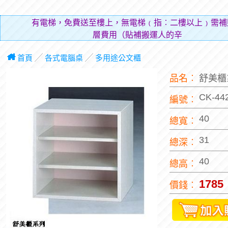
有電梯，免費送至樓上，無電梯﹙指︰二樓以上﹚需補
層費用（貼補搬運人的辛勞）。
首頁
╱
各式電腦桌
╱
多用途公文櫃
品名︰
舒美櫃
CK-44
編號︰
40
總寬︰
31
總深︰
40
總高︰
1785
價錢︰