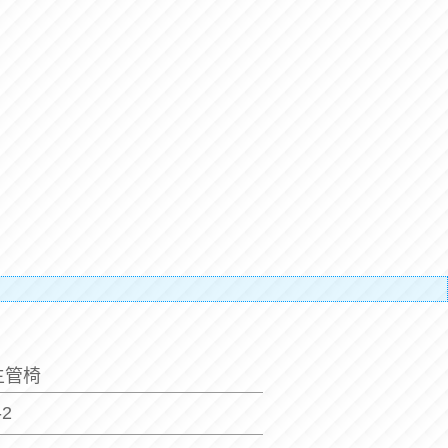
補搬運
主管椅
-2