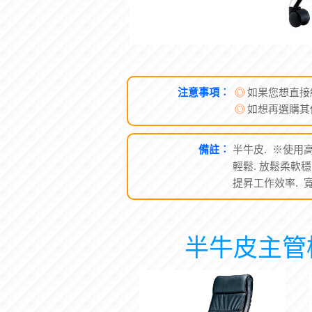
注意事項︰
◎
如果您想直接
◎
如想再選購其
備註︰
半牛皮. ※使用
輕鬆. 放鬆柔軟
提昇工作效率. 寬6
半牛皮主管