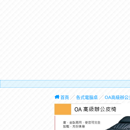
有電梯
首頁
╱
各式電腦桌
╱
OA高級辦公