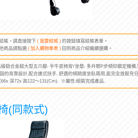
結帳，請直接按下
( 我要結帳 )
的按鈕填寫結帳表單。
他商品請點選
( 加入購物車表 )
回到商品介紹繼續選購。
高級鋁合金超大型五爪腳. 半牛皮椅背\'坐墊. 多弁鄏P步傾仰鎖定機構,
穩固的背靠設計,配合連式扶手. 舒適的傾趟度坐臥兩用,能完全放鬆充分
6x 深72x 高122～131(Cm). ※屬性:組裝完成產品.
椅(同款式)