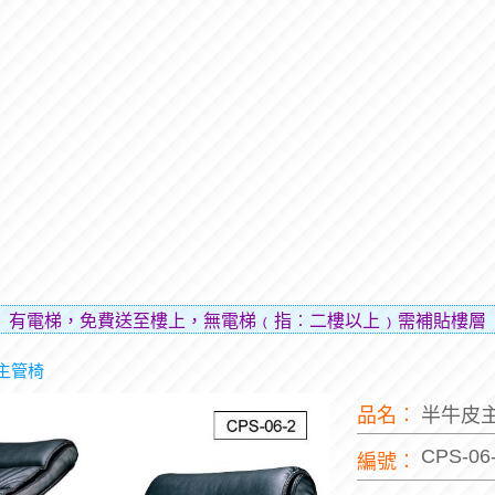
，免費送至樓上，無電梯﹙指︰二樓以上﹚需補貼樓層費用（貼
主管椅
品名︰
半牛皮
CPS-06
編號︰