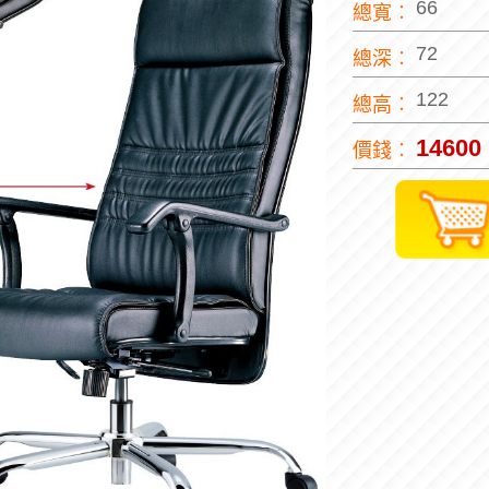
66
總寬︰
72
總深︰
122
總高︰
14600
價錢︰