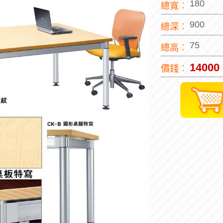
180
總寬︰
900
總深︰
75
總高︰
14000
價錢︰