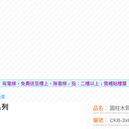
，免費送至樓上，無電梯﹙指︰二樓以上﹚需補貼樓層費用（貼
議桌
品名︰
圓柱木
編號︰
CKB-3