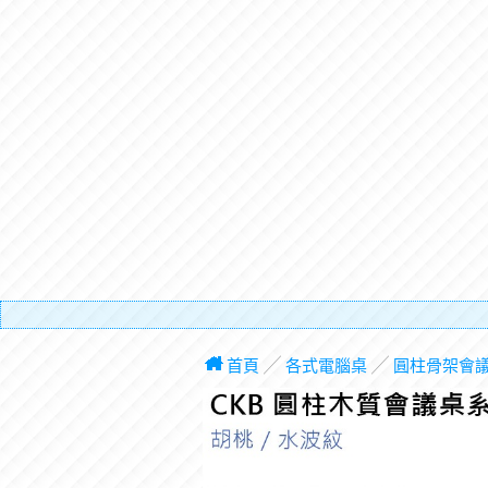
有電梯
首頁
╱
各式電腦桌
╱
圓柱骨架會