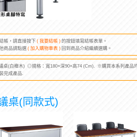
結帳，請直接按下
( 我要結帳 )
的按鈕填寫結帳表單。
他商品請點選
( 加入購物車表 )
回到商品介紹繼續選購。
議桌(白櫸木) ◎規格：寬180×深90×高74 (Cm). ※購買本系列
組裝完成產品.
議桌(同款式)