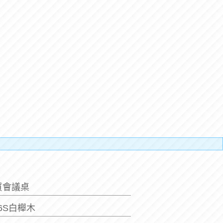
補搬運人
質會議桌
x6S白櫸木