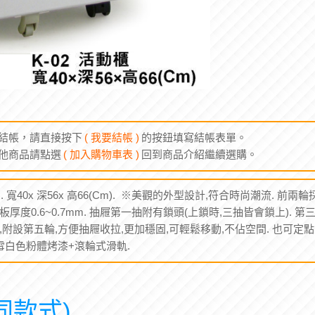
結帳，請直接按下
( 我要結帳 )
的按鈕填寫結帳表單。
他商品請點選
( 加入購物車表 )
回到商品介紹繼續選購。
. 寬40x 深56x 高66(Cm). ※美觀的外型設計,符合時尚潮流. 前
板厚度0.6~0.7mm. 抽屜第一抽附有鎖頭(上鎖時,三抽皆會鎖上). 第三
屜,附設第五輪,方便抽屜收拉,更加穩固,可輕鬆移動,不佔空間. 也可定
:雪白色粉體烤漆+滾輪式滑軌.
同款式)