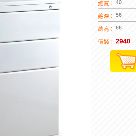
40
總寬︰
56
總深︰
66
總高︰
2940
價錢︰