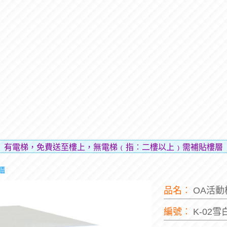
免費送至樓上，無電梯﹙指︰二樓以上﹚需補貼樓層費用（貼補
櫃
品名︰
OA活
編號︰
K-02雪