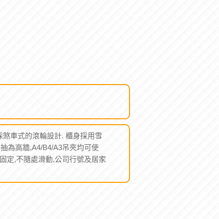
兩輪採煞車式的滾輪設計. 櫃身採用雪
抽為高牆,A4/B4/A3吊夾均可使
點固定,不隨處滑動,公司行號及居家