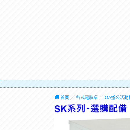
有電梯，
首頁
╱
各式電腦桌
╱
OA辦公活動