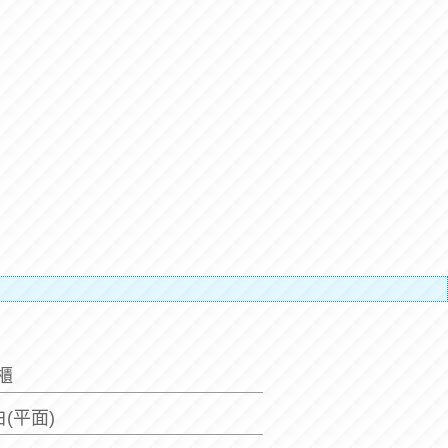
搬運人的
動櫃
白(平面)