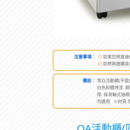
注意事項︰
◎
如果您想直接
◎
如想再選購其
備註︰
雪白活動櫃(平面)
白色粉體烤漆. 鋼
用. 採滾輪式抽
均適用. ※材質
OA活動櫃(