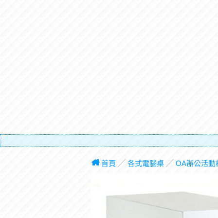
有電梯
首頁
╱
各式電腦桌
╱
OA辦公活動