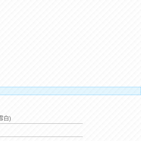
補搬運人
雪白)