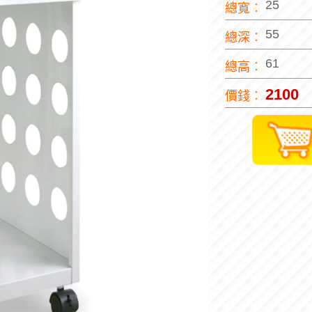
25
總寬︰
55
總深︰
61
總高︰
2100
價錢︰