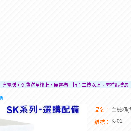
，免費送至樓上，無電梯﹙指︰二樓以上﹚需補貼樓層費用（貼
櫃
品名︰
主機櫃(
K-01
編號︰