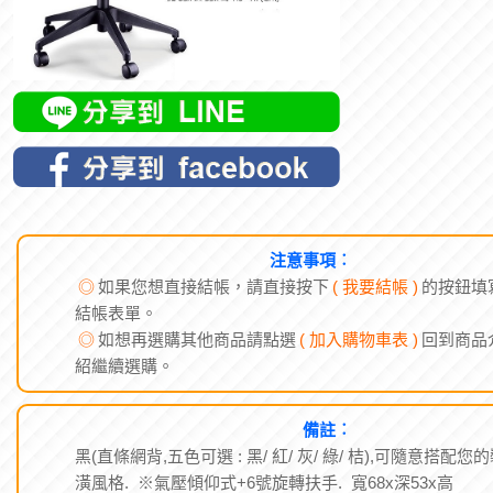
注意事項︰
◎
如果您想直接結帳，請直接按下
( 我要結帳 )
的按鈕填
結帳表單。
◎
如想再選購其他商品請點選
( 加入購物車表 )
回到商品
紹繼續選購。
備註︰
黑(直條網背,五色可選 : 黑/ 紅/ 灰/ 綠/ 桔),可隨意搭配您
潢風格. ※氣壓傾仰式+6號旋轉扶手. 寬68x深53x高