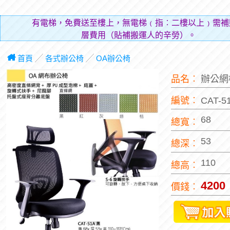
有電梯，免費送至樓上，無電梯﹙指︰二樓以上﹚需補
層費用（貼補搬運人的辛勞）。
首頁
╱
各式辦公椅
╱
OA辦公椅
品名︰
辦公
編號︰
CAT-
68
總寬︰
53
總深︰
110
總高︰
4200
價錢︰