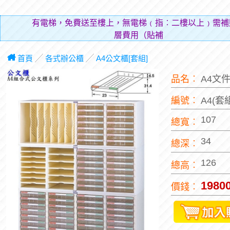
有電梯，免費送至樓上，無電梯﹙指︰二樓以上﹚需補
層費用（貼補搬運人
首頁
╱
各式辦公櫃
╱
A4公文櫃[套組]
品名︰
A4文
編號︰
A4(套
107
總寬︰
34
總深︰
126
總高︰
1980
價錢︰