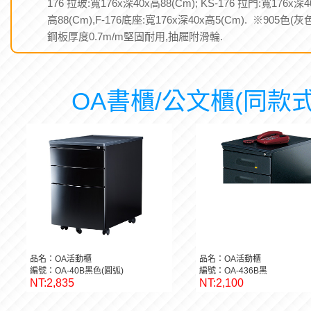
176 拉玻:寬176x深40x高88(Cm); KS-176 拉門:寬176x深4
高88(Cm),F-176底座:寬176x深40x高5(Cm). ※905色(灰
鋼板厚度0.7m/m堅固耐用,抽屜附滑輪.
OA書櫃/公文櫃(同款式
品名：OA活動櫃
品名：OA活動櫃
編號：OA-40B黑色(圓弧)
編號：OA-436B黑
NT:2,835
NT:2,100