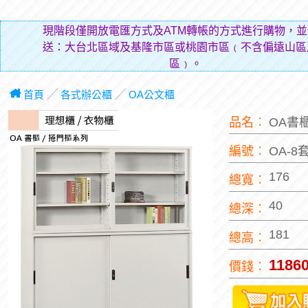
現階段僅開放電匯方式及ATM轉帳的方式進行購物，並
送：大台北區域及基隆市區或桃園市區﹙不含偏遠山區
區﹚。
首頁
╱
各式辦公櫃
╱
OA公文櫃
品名︰
OA書
編號︰
OA-8
176
總寬︰
40
總深︰
181
總高︰
1186
價錢︰