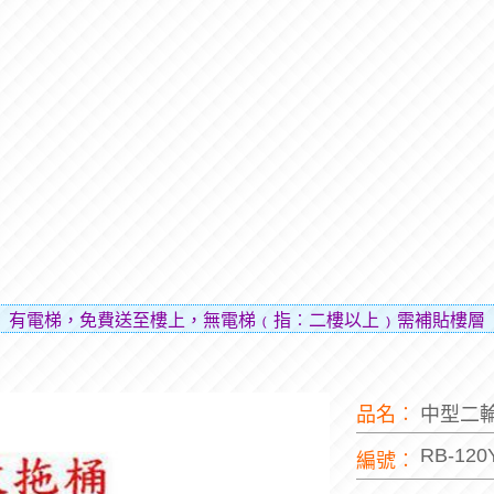
，免費送至樓上，無電梯﹙指︰二樓以上﹚需補貼樓層費用（貼
品名︰
中型二
RB-120
編號︰