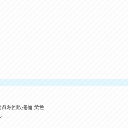
補搬運人
輪資源回收拖桶-黃色
Y