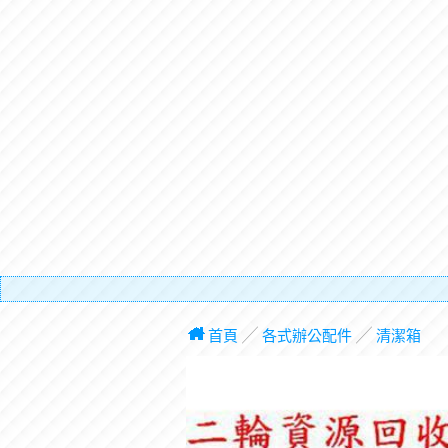
有電梯
首頁
╱
各式辦公配件
╱
清潔箱