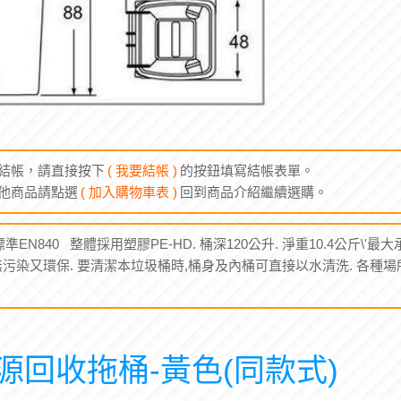
結帳，請直接按下
( 我要結帳 )
的按鈕填寫結帳表單。
他商品請點選
( 加入購物車表 )
回到商品介紹繼續選購。
EN840 整體採用塑膠PE-HD. 桶深120公升. 淨重10.4公斤\'最
無污染又環保. 要清潔本垃圾桶時,桶身及內桶可直接以水清洗. 各種場所均
源回收拖桶-黃色(同款式)