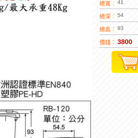
41
總寬︰
54
總深︰
93
總高︰
3800
價錢︰