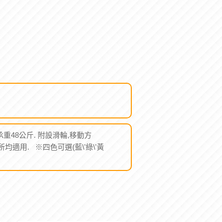
大承重48公斤. 附設滑輪,移動方
適用. ※四色可選(藍\'綠\'黃