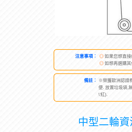
注意事項︰
◎
如果您想直接
◎
如想再選購其
備註︰
※榮獲歐洲認證標準
便. 放置垃圾袋,
\'紅).
中型二輪資