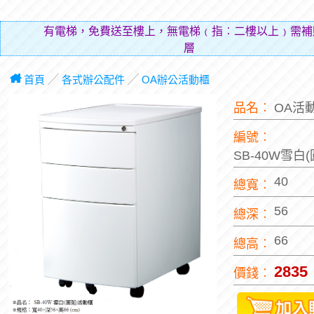
有電梯，免費送至樓上，無電梯﹙指︰二樓以上﹚需補
層費用
首頁
╱
各式辦公配件
╱
OA辦公活動櫃
品名︰
OA活
編號︰
SB-40W雪白
40
總寬︰
56
總深︰
66
總高︰
2835
價錢︰