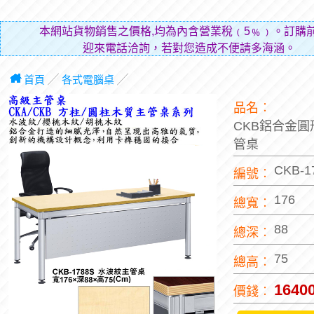
親愛的
首頁
╱
各式電腦桌
╱
品名︰
CKB鋁合金圓
管桌
CKB-1
編號︰
176
總寬︰
88
總深︰
75
總高︰
1640
價錢︰