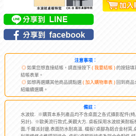
注意事項︰
◎
如果您想直接結帳，請直接按下
( 我要結帳 )
的按鈕填
結帳表單。
◎
如想再選購其他商品請點選
( 加入購物車表 )
回到商品
紹繼續選購。
備註︰
水波紋. ※購買本系列產品均不含桌面之各式攝影配件(椅
另計). ※歐美流行款式,美觀大方. 桌板採用水波紋美耐板
面,千層派封邊,表面防水耐高溫. 檔板\'桌腳為鋁合金材質,
利用橫條卡榫穩固接合. 桌板\'桌腳銜接處為鋁合金配件,