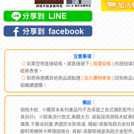
注意事項︰
◎
如果您想直接結帳，請直接按下
( 我要結帳 )
的按鈕填
結帳表單。
◎
如想再選購其他商品請點選
( 加入購物車表 )
回到商品
紹繼續選購。
備註︰
胡桃木紋. ※購買本系列產品均不含桌面之各式攝影配件(
具另計). ※歐美流行款式,美觀大方. 桌板採用胡桃木紋美
檯面,千層派封邊,表面防水耐高溫. 檔板\'桌腳為鋁合金材質
腳利用橫條卡榫穩固接合. 桌板\'桌腳銜接處為鋁合金配件