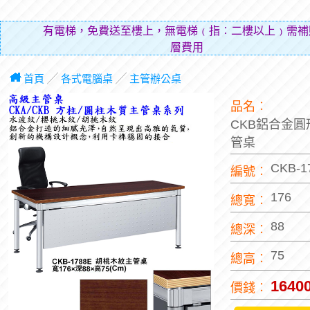
有電梯，免費送至樓上，無電梯﹙指︰二樓以上﹚需補
層費用（貼補
首頁
╱
各式電腦桌
╱
主管辦公桌
品名︰
CKB鋁合金圓
管桌
CKB-1
編號︰
176
總寬︰
88
總深︰
75
總高︰
1640
價錢︰