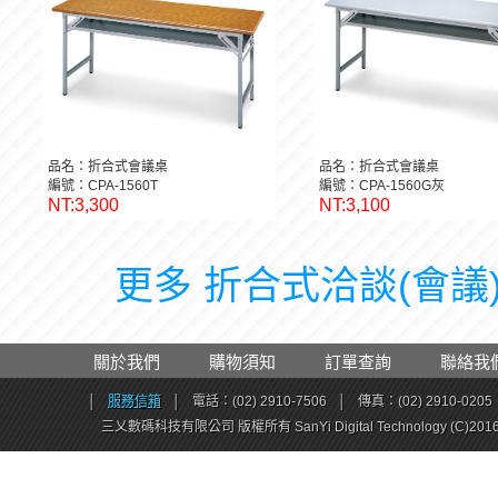
品名：折合式會議桌
品名：折合式會議桌
編號：CPA-1560T
編號：CPA-1560G灰
NT:3,300
NT:3,100
更多 折合式洽談(會議)桌
關於我們
購物須知
訂單查詢
聯絡我
│
服務信箱
│
電話：(02) 2910-7506
│
傳真：(02) 2910-0205
三乂數碼科技有限公司 版權所有 SanYi Digital Technology (C)201