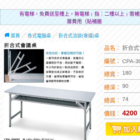
有電梯，免費送至樓上，無電梯﹙指︰二樓以上﹚需補
層費用（貼補搬運人的
首頁
╱
各式電腦桌
╱
折合式洽談(會議)桌
品名︰
折合式
編號︰
CPA-
180
總寬︰
90
總深︰
74
總高︰
4200
價錢︰