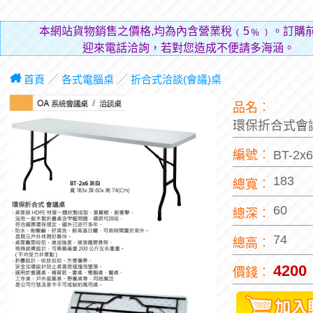
本網站貨物銷售之價格,均為內含營業稅﹙5﹪﹚。訂購
迎來電話洽詢，若對您造成不便請多海涵。
首頁
╱
各式電腦桌
╱
折合式洽談(會議)桌
品名︰
環保折合式會
編號︰
BT-2
183
總寬︰
60
總深︰
74
總高︰
4200
價錢︰