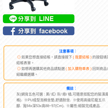
注意事項︰
◎
如果您想直接結帳，請直接按下
( 我要結帳 )
的按鈕填
結帳表單。
◎
如想再選購其他商品請點選
( 加入購物車表 )
回到商品
紹繼續選購。
備註︰
灰(網背五色可選 : 黑/ 紅/ 灰/ 綠/ 橘,可隨意搭配您的裝潢
格). ※PU成型泡棉坐墊,舒適耐坐. ※使用高級尼龍五爪
腳. 寬64x深53x高88~97(Cm). ※屬性:組裝完成產品.