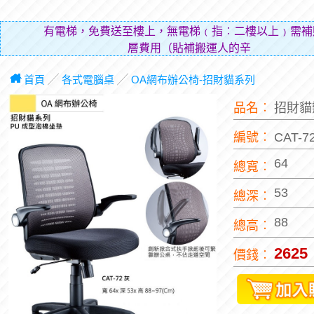
有電梯，免費送至樓上，無電梯﹙指︰二樓以上﹚需補
層費用（貼補搬運人的辛勞）。
首頁
╱
各式電腦桌
╱
OA網布辦公椅-招財貓系列
品名︰
招財貓
編號︰
CAT-7
64
總寬︰
53
總深︰
88
總高︰
2625
價錢︰