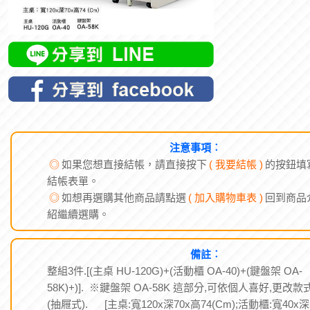
注意事項︰
◎
如果您想直接結帳，請直接按下
( 我要結帳 )
的按鈕填
結帳表單。
◎
如想再選購其他商品請點選
( 加入購物車表 )
回到商品
紹繼續選購。
備註︰
整組3件.[(主桌 HU-120G)+(活動櫃 OA-40)+(鍵盤架 OA-
58K)+)]. ※鍵盤架 OA-58K 這部分,可依個人喜好,更改款
(抽屜式). [主桌:寬120x深70x高74(Cm);活動櫃:寬40x深