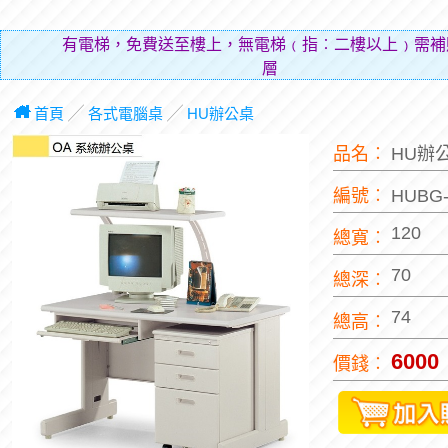
有電梯，免費送至樓上，無電梯﹙指︰二樓以上﹚需補
層費用（
首頁
╱
各式電腦桌
╱
HU辦公桌
品名︰
HU辦
編號︰
HUBG
120
總寬︰
70
總深︰
74
總高︰
6000
價錢︰