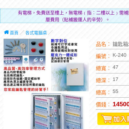
有電梯，免費送至樓上，無電梯﹙指︰二樓以上﹚需補
層費用（貼補搬運人的辛勞）。
首頁
╱
各式電腦桌
╱
品名︰
鑰匙箱
K-240
編號︰
47
總寬︰
17
總深︰
55
總高︰
1450
價錢︰