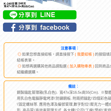
注意事項︰
◎
如果您想直接結帳，請直接按下
( 我要結帳 )
的按鈕填
結帳表單。
◎
如想再選購其他商品請點選
( 加入購物車表 )
回到商品
紹繼續選購。
備註︰
鋼製鑰匙管理箱(乳白色). 寬47x深16.5x高55(Cm). ※整
用乳白色電腦靜電烤漆\'防鏽鋼板. 附兩把鑰匙\'四個彩色
\'固定螺絲等. 應用色澤及編號管理,數字對位\'壓克力一體
形. 高品質\'高效率管理方式. 各大樓\'公司\'工廠\'學校\'家