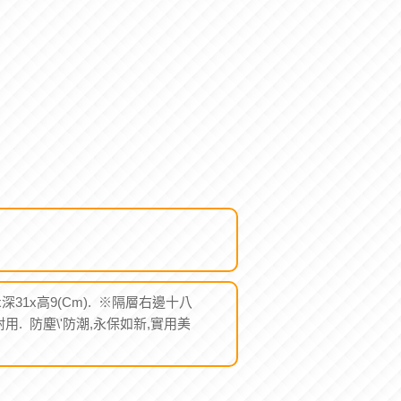
.5x深31x高9(Cm). ※隔層右邊十八
. 防塵\'防潮,永保如新,實用美