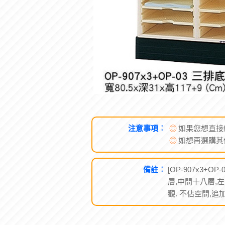
注意事項︰
◎
如果您想直接
◎
如想再選購其
備註︰
[OP-907x3+O
層,中間十八層,
觀. 不佔空間,