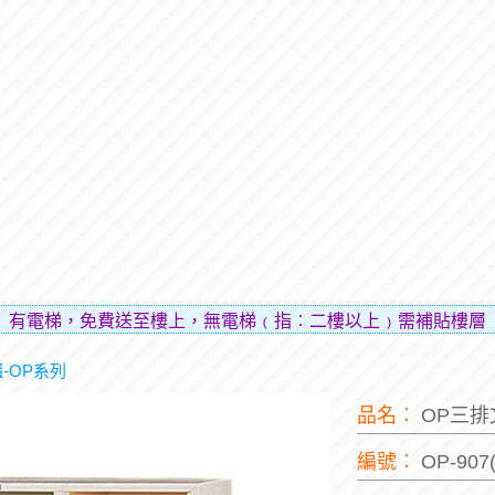
免費送至樓上，無電梯﹙指︰二樓以上﹚需補貼樓層費用（貼補
-OP系列
品名︰
OP三
編號︰
OP-90