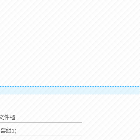
搬運人的辛
排文件櫃
7(套組1)