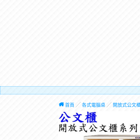
有電梯，
首頁
╱
各式電腦桌
╱
開放式公文櫃