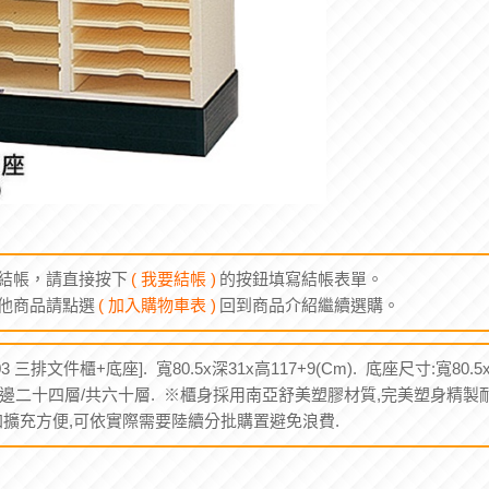
結帳，請直接按下
( 我要結帳 )
的按鈕填寫結帳表單。
他商品請點選
( 加入購物車表 )
回到商品介紹繼續選購。
P-03 三排文件櫃+底座]. 寬80.5x深31x高117+9(Cm). 底座尺寸:寬80
左邊二十四層/共六十層. ※櫃身採用南亞舒美塑膠材質,完美塑身精製耐用
追加擴充方便,可依實際需要陸續分批購置避免浪費.