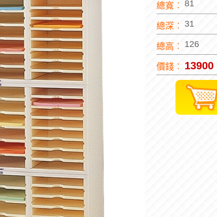
81
總寬︰
31
總深︰
126
總高︰
13900
價錢︰