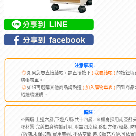
注意事項︰
◎
如果您想直接結帳，請直接按下
( 我要結帳 )
的按鈕填
結帳表單。
◎
如想再選購其他商品請點選
( 加入購物車表 )
回到商品
紹繼續選購。
備註︰
※隔層:上邊六層,下邊八層/共十四層. ※櫃身採用南亞舒
膠材質,完美塑身精製耐用. 附設四滾輪,移動方便\'輕鬆. 防
\'防潮,永保如新,實用美觀. 不佔空間,追加擴充方便,可依實