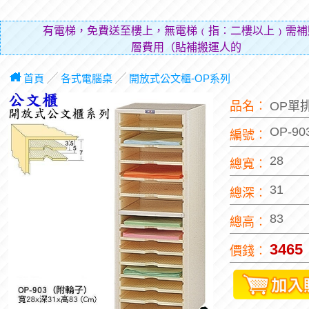
有電梯，免費送至樓上，無電梯﹙指︰二樓以上﹚需補
層費用（貼補搬運人的辛勞）。
首頁
╱
各式電腦桌
╱
開放式公文櫃-OP系列
品名︰
OP單
OP-90
編號︰
28
總寬︰
31
總深︰
83
總高︰
3465
價錢︰