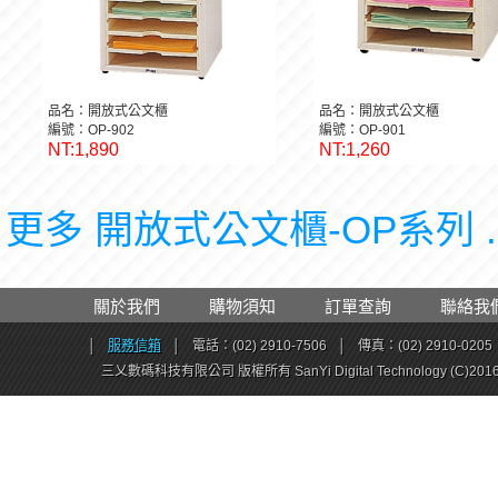
品名：開放式公文櫃
品名：開放式公文櫃
編號：OP-902
編號：OP-901
NT:1,890
NT:1,260
更多 開放式公文櫃-OP系列 .
關於我們
購物須知
訂單查詢
聯絡我
│
服務信箱
│
電話：(02) 2910-7506
│
傳真：(02) 2910-0205
三乂數碼科技有限公司 版權所有 SanYi Digital Technology (C)201