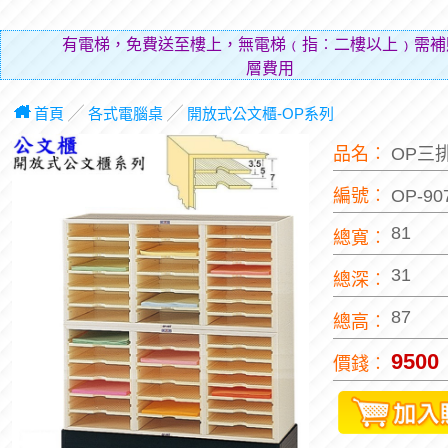
有電梯，免費送至樓上，無電梯﹙指︰二樓以上﹚需補
層費用（貼補搬
首頁
╱
各式電腦桌
╱
開放式公文櫃-OP系列
品名︰
OP三
編號︰
OP-90
81
總寬︰
31
總深︰
87
總高︰
9500
價錢︰