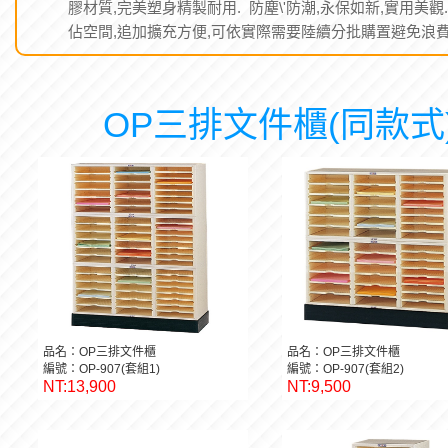
膠材質,完美塑身精製耐用. 防塵\'防潮,永保如新,實用美觀.
佔空間,追加擴充方便,可依實際需要陸續分批購置避免浪費
OP三排文件櫃(同款式
品名：OP三排文件櫃
品名：OP三排文件櫃
編號：OP-907(套組1)
編號：OP-907(套組2)
NT:13,900
NT:9,500