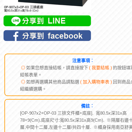
注意事項︰
◎
如果您想直接結帳，請直接按下
( 我要結帳 )
的按鈕填
結帳表單。
◎
如想再選購其他商品請點選
( 加入購物車表 )
回到商品
紹繼續選購。
備註︰
[OP-907x2+OP-03 三排文件櫃+底座]. 寬80.5x深31x高
78+9(Cm).底座尺寸:寬80.5x深31x高9(Cm). ※隔層右邊
層,中間十二層,左邊十二層/共四十層. ※櫃身採用南亞舒