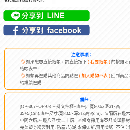
注意事項︰
◎
如果您想直接結帳，請直接按下
( 我要結帳 )
的按鈕填
結帳表單。
◎
如想再選購其他商品請點選
( 加入購物車表 )
回到商品
紹繼續選購。
備註︰
[OP-907+OP-03 三排文件櫃+底座]. 寬80.5x深31x高
39+9(Cm).底座尺寸:寬80.5x深31x高9(cm). ※隔層右邊六
中間六層,左邊八層/共二十層. ※櫃身採用南亞舒美塑膠材
完美塑身精製耐用. 防塵\'防潮,永保如新,實用美觀. 不佔空