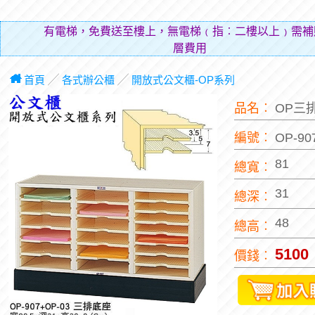
有電梯，免費送至樓上，無電梯﹙指︰二樓以上﹚需補
層費用（貼補搬
首頁
╱
各式辦公櫃
╱
開放式公文櫃-OP系列
品名︰
OP三
編號︰
OP-90
81
總寬︰
31
總深︰
48
總高︰
5100
價錢︰