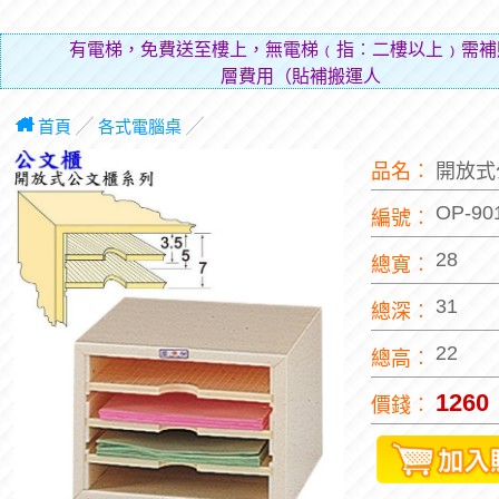
有電梯，免費送至樓上，無電梯﹙指︰二樓以上﹚需補
層費用（貼補搬運人的辛勞）
首頁
╱
各式電腦桌
╱
品名︰
開放式
OP-90
編號︰
28
總寬︰
31
總深︰
22
總高︰
1260
價錢︰