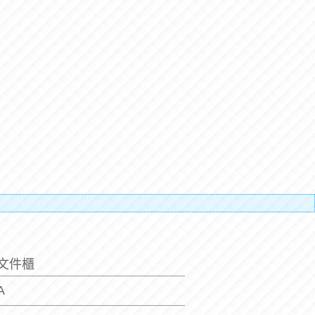
搬運人的辛
排文件櫃
5A