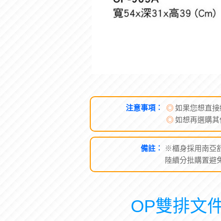
注意事項︰
◎
如果您想直接
◎
如想再選購其
備註︰
※櫃身採用南亞舒
陸續分批購置避免
OP雙排文件