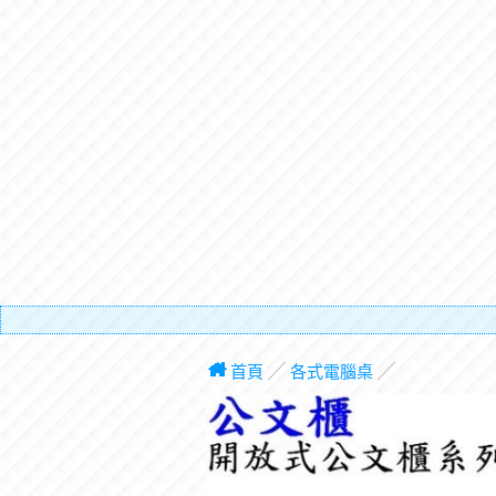
有電梯，
首頁
╱
各式電腦桌
╱