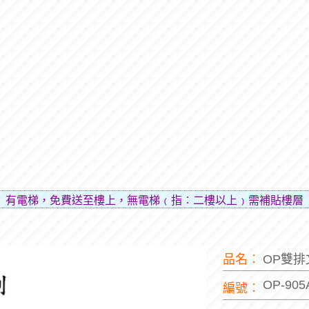
免費送至樓上，無電梯﹙指︰二樓以上﹚需補貼樓層費用（貼補
品名︰
OP雙
OP-90
編號︰