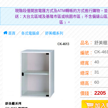
現階段僅開放電匯方式及ATM轉帳的方式進行購物，並
送：大台北區域及基隆市區或桃園市區﹙不含偏遠山區
區﹚。
首頁
╱
各式電腦桌
╱
舒美櫃系列
品名︰
舒美櫃
CK-46
編號︰
40
總寬︰
31
總深︰
60
總高︰
2205
價錢︰