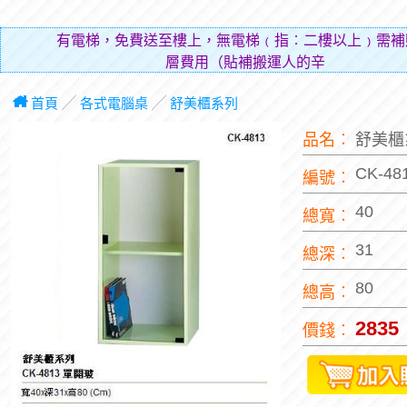
有電梯，免費送至樓上，無電梯﹙指︰二樓以上﹚需補
層費用（貼補搬運人的辛勞）。
首頁
╱
各式電腦桌
╱
舒美櫃系列
品名︰
舒美櫃
CK-48
編號︰
40
總寬︰
31
總深︰
80
總高︰
2835
價錢︰