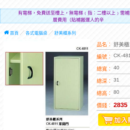
有電梯，免費送至樓上，無電梯﹙指︰二樓以上﹚需補
層費用（貼補搬運人的辛勞）。
首頁
╱
各式電腦桌
╱
舒美櫃系列
品名︰
舒美櫃
CK-48
編號︰
40
總寬︰
31
總深︰
80
總高︰
2835
價錢︰