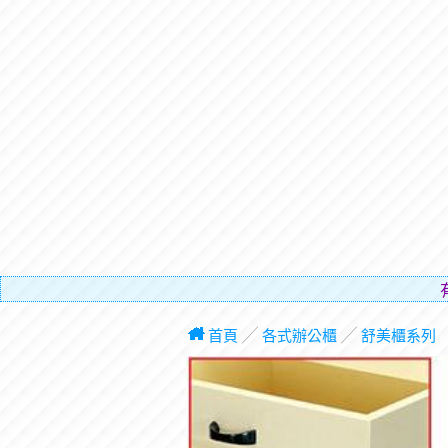
有電梯，免費
首頁
╱
各式辦公櫃
╱
舒美櫃系列