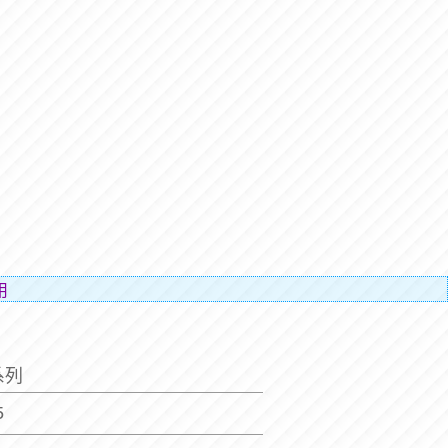
人的辛勞）。
系列
5