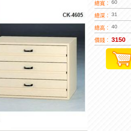
60
總寬︰
31
總深︰
40
總高︰
3150
價錢︰