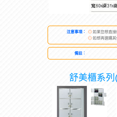
注意事項︰
◎
如果您想直接
◎
如想再選購其
備註︰
舒美櫃系列(