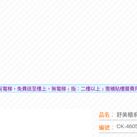
送至樓上，無電梯﹙指︰二樓以上﹚需補貼樓層費用（貼補搬運
品名︰
舒美櫃
CK-460
編號︰