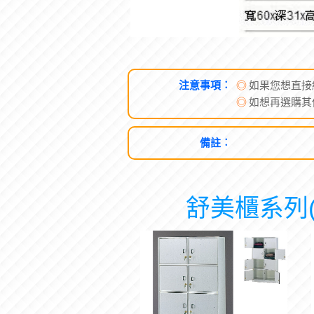
注意事項︰
◎
如果您想直接
◎
如想再選購其
備註︰
舒美櫃系列(