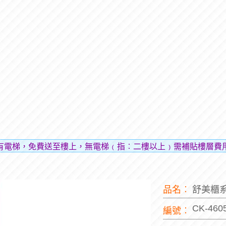
送至樓上，無電梯﹙指︰二樓以上﹚需補貼樓層費用（貼補搬運
品名︰
舒美櫃
CK-460
編號︰