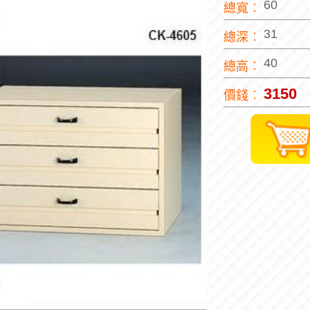
60
總寬︰
31
總深︰
40
總高︰
3150
價錢︰