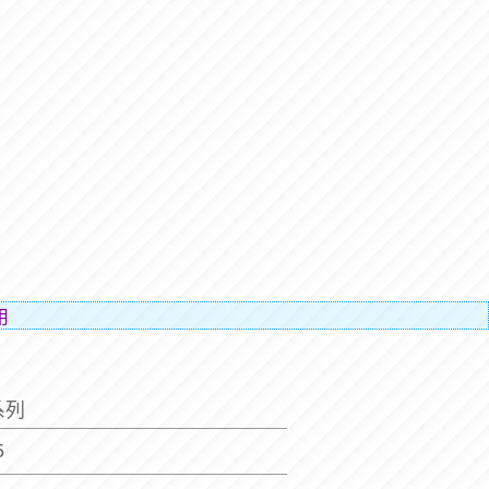
人的辛勞）。
系列
5