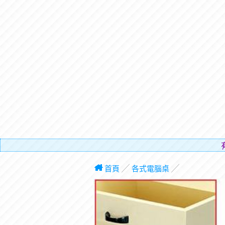
有電梯，免費
首頁
╱
各式電腦桌
╱